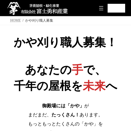
ア
ア
イ
イ
コ
コ
コ
ナ
ン
ン
HOME
かや刈り職人募集
リ
リ
ン
ビ
ン
ン
テ
ゲ
ク
ク
ン
ー
かや刈り職人募集！
ツ
シ
へ
ョ
ス
ン
キ
に
あなたの
手
で、
ッ
移
プ
動
千年の屋根を
未来
へ
御殿場には「かや」
が
まだまだ、
たっくさん！
あります。
もっともっとたくさんの「かや」を