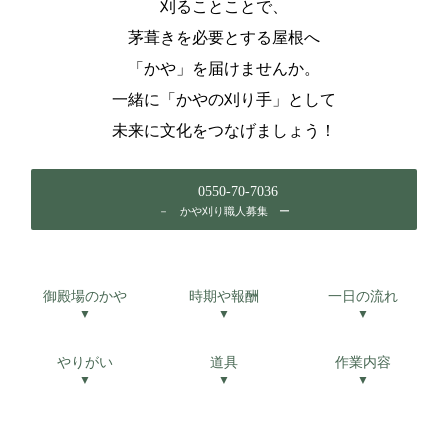
刈ることことで、
茅葺きを必要とする屋根へ
「かや」を届けませんか。
一緒に「かやの刈り手」として
未来に文化をつなげましょう！
0550-70-7036
－ かや刈り職人募集 ー
御殿場のかや
時期や報酬
一日の流れ
▼
▼
▼
やりがい
道具
作業内容
▼
▼
▼