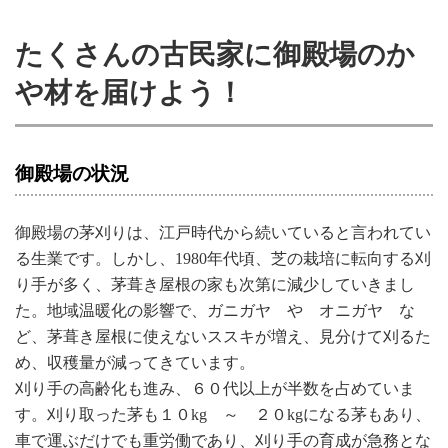
たくさんの古民家に御殿場のか
や材を届けよう！
御殿場の状況
御殿場の茅刈りは、江戸時代から続いていると言われてい
る生業です。しかし、1980年代頃、芝の栽培に転向する刈
り手が多く、茅葺き屋根の家も次第に減少していきまし
た。地域温暖化の影響で、ガニガヤ や オニガヤ な
ど、茅葺き屋根に使えないススキが増え、見分けて刈るた
め、収穫量が減ってきています。
刈り手の高齢化も進み、６０代以上が半数を占めていま
す。刈り取った茅も１０kg ～ ２０kgになる茅もあり、
車で運ぶだけでも重労働であり、刈り手の育成が急務とな